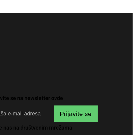
avite se na newsletter ovde
Prijavite se
te nas na društvenim mrežama