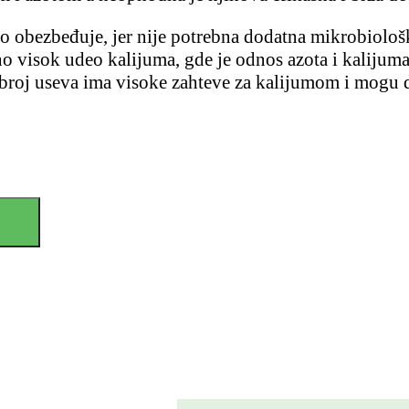
to obezbeđuje, jer nije potrebna dodatna mikrobiološ
vno visok udeo kalijuma, gde je odnos azota i kalijuma
broj useva ima visoke zahteve za kalijumom i mogu da