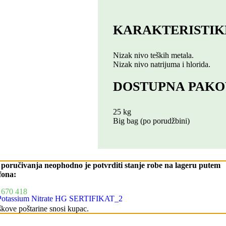
KARAKTERISTIK
Nizak nivo teških metala.
Nizak nivo natrijuma i hlorida.
DOSTUPNA PAKO
25 kg
Big bag (po porudžbini)
 poručivanja neophodno je potvrditi stanje robe na lageru putem
fona:
 670 418
otassium Nitrate HG SERTIFIKAT_2
škove poštarine snosi kupac.