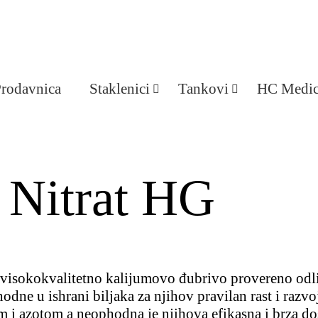
Prodavnica
Staklenici
Tankovi
HC Medic
 Nitrat HG
 visokokvalitetno kalijumovo đubrivo provereno odličn
hodne u ishrani biljaka za njihov pravilan rast i razv
om i azotom a neophodna je njihova efikasna i brza d