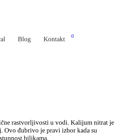
0
al
Blog
Kontakt
e rastvorljivosti u vodi. Kalijum nitrat je
oj. Ovo đubrivo je pravi izbor kada su
ostupnost biljkama.