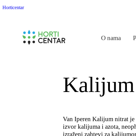
Horticentar
O nama
Kalijum
Van Iperen Kalijum nitrat je
izvor kalijuma i azota, neop
izraženi zahtevi za kalijum