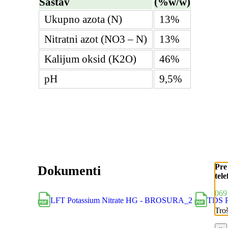
Sastav
(%w/w)
Ukupno azota (N)
13%
Nitratni azot (NO3 – N)
13%
Kalijum oksid (K2O)
46%
pH
9,5%
Pre
Dokumenti
tele
069
LFT Potassium Nitrate HG - BROSURA_2
TDS P
Tro