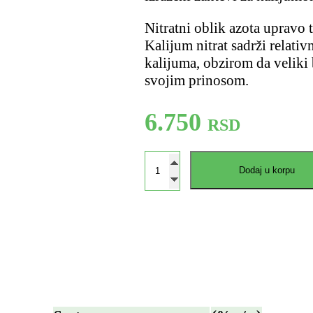
Nitratni oblik azota upravo 
Kalijum nitrat sadrži relati
kalijuma, obzirom da veliki 
svojim prinosom.
6.750
Dodaj u korpu