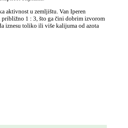
ka aktivnost u zemljištu. Van Iperen
 približno 1 : 3, što ga čini dobrim izvorom
 iznesu toliko ili više kalijuma od azota