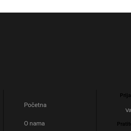
Prij
Početna
O nama
Prati