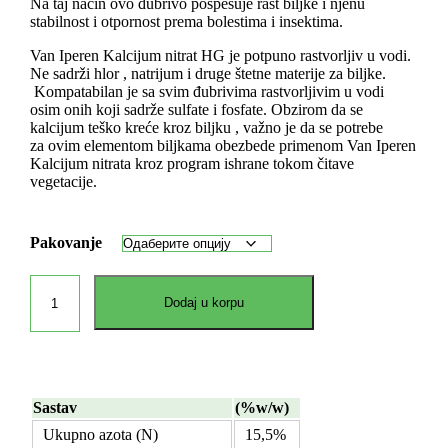
Na taj način ovo đubrivo pospešuje rast biljke i njenu
stabilnost i otpornost prema bolestima i insektima.
Van Iperen Kalcijum nitrat HG je potpuno rastvorljiv u vodi.
Ne sadrži hlor , natrijum i druge štetne materije za biljke.
Kompatabilan je sa svim đubrivima rastvorljivim u vodi
osim onih koji sadrže sulfate i fosfate. Obzirom da se
kalcijum teško kreće kroz biljku , važno je da se potrebe
za ovim elementom biljkama obezbede primenom Van Iperen
Kalcijum nitrata kroz program ishrane tokom čitave
vegetacije.
Pakovanje
Dodaj u korpu
Sastav
(%w/w)
Ukupno azota (N)
15,5%