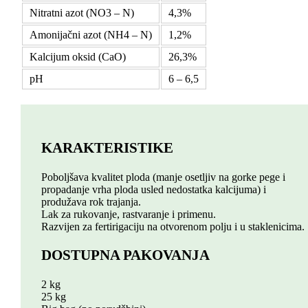
Nitratni azot (NO3 – N)
4,3%
Amonijačni azot (NH4 – N)
1,2%
Kalcijum oksid (CaO)
26,3%
pH
6 – 6,5
KARAKTERISTIKE
Poboljšava kvalitet ploda (manje osetljiv na gorke pege i
propadanje vrha ploda usled nedostatka kalcijuma) i
produžava rok trajanja.
Lak za rukovanje, rastvaranje i primenu.
Razvijen za fertirigaciju na otvorenom polju i u staklenicima.
DOSTUPNA PAKOVANJA
2 kg
25 kg