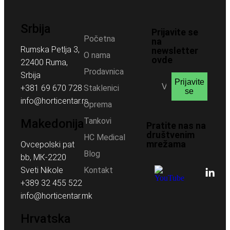
Srbija
Prijavite se
Početna
na
Rumska Petlja 3,
newsletter
O nama
ovde
22400 Ruma,
Prodavnica
Srbija
Prijavite
+381 69 670 728
Staklenici
se
info@horticentar.rs
Oprema
Tankovi
Makedonija
Pratite nas na
društvenim
HC Medical
mrežama
Ovcepolski pat
Blog
bb, МК-2220
Sveti Nikole
Kontakt
+389 32 455 522
info@horticentar.mk
Hrvatska