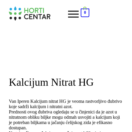
0
Kalcijum Nitrat HG
Van Iperen Kalcijum nitrat HG je veoma rastvorljivo đubrivo
koje sadrži kalcijum i nitratni azot.
Prednosti ovog đubriva ogledaju se u činjenici da je azot u
nitratnom obliku biljke mogu odmah usvojiti a kalcijum koji
je potreban biljkama u jačanju ćelijskog zida je efikasno
dostupan.